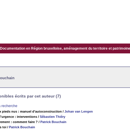
Documentation en Région bruxelloise, aménagement du territoire et patrimoine.
Bouchain
ibles écrits par cet auteur (7)
la recherche
ux pieds nus : manuel d’autoconstruction
/
Johan van Lengen
d'urgence : interventions
/
Sébastien Thiéry
rement : comment faire ?
/
Patrick Bouchain
s toi
/
Patrick Bouchain