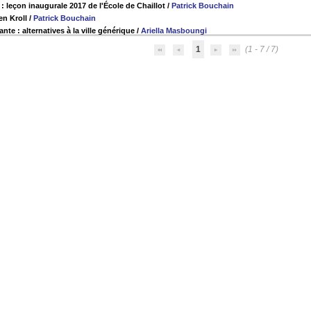
 : leçon inaugurale 2017 de l'École de Chaillot
/
Patrick Bouchain
n Kroll
/
Patrick Bouchain
ante : alternatives à la ville générique
/
Ariella Masboungi
1
(1 - 7 / 7)