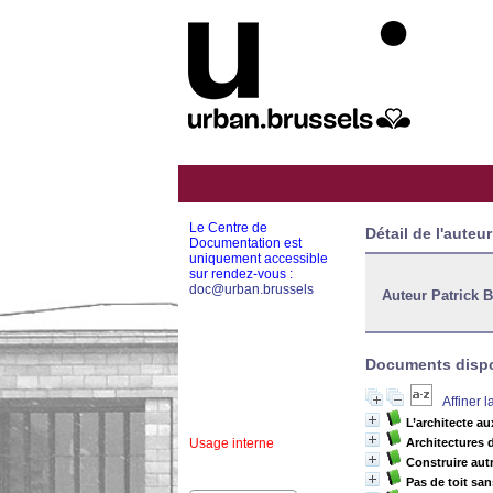
Le Centre de
Détail de l'auteur
Documentation est
uniquement accessible
sur rendez-vous :
doc@urban.brussels
Auteur Patrick 
Documents dispon
Affiner 
L’architecte a
Usage interne
Architectures 
Construire aut
Pas de toit san