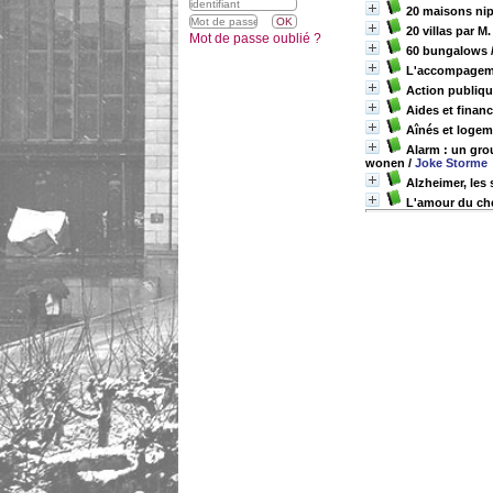
20 maisons ni
20 villas par M
Mot de passe oublié ?
60 bungalows
L'accompagemen
Action publiqu
Aides et finan
Aînés et logeme
Alarm : un gro
wonen
/
Joke Storme
Alzheimer, les 
L'amour du chez