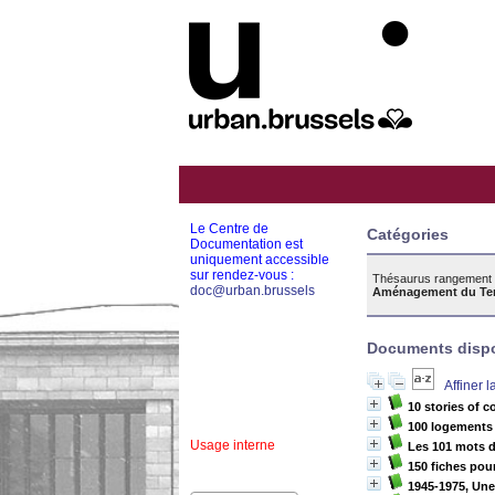
Le Centre de
Catégories
Documentation est
uniquement accessible
sur rendez-vous :
Thésaurus rangement 
doc@urban.brussels
Aménagement du Terri
Documents dispon
Affiner 
10 stories of c
100 logements c
Usage interne
Les 101 mots de
150 fiches pou
1945-1975, Une 