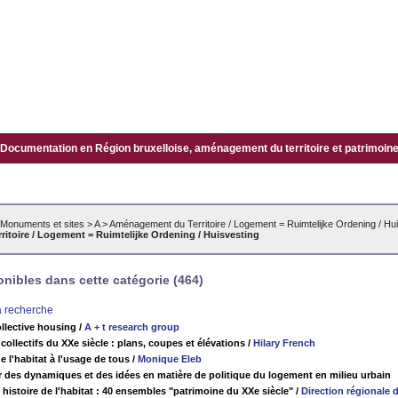
Documentation en Région bruxelloise, aménagement du territoire et patrimoine.
Monuments et sites
>
A
>
Aménagement du Territoire / Logement = Ruimtelijke Ordening / Hu
toire / Logement = Ruimtelijke Ordening / Huisvesting
ibles dans cette catégorie (464)
la recherche
ollective housing
/
A + t research group
ollectifs du XXe siècle : plans, coupes et élévations
/
Hilary French
 l'habitat à l'usage de tous
/
Monique Eleb
r des dynamiques et des idées en matière de politique du logement en milieu urbain
histoire de l'habitat : 40 ensembles "patrimoine du XXe siècle"
/
Direction régionale d