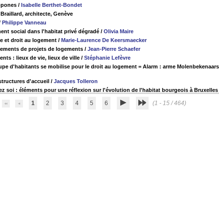
ppones
/
Isabelle Berthet-Bondet
. Braillard, architecte, Genève
/
Philippe Vanneau
t social dans l'habitat privé dégradé
/
Olivia Maire
e et droit au logement
/
Marie-Laurence De Keersmaecker
cements de projets de logements
/
Jean-Pierre Schaefer
nts : lieux de vie, lieux de ville
/
Stéphanie Lefèvre
upe d'habitants se mobilise pour le droit au logement = Alarm : arme Molenbekenaars
structures d'accueil
/
Jacques Tolleron
 soi : éléments pour une réflexion sur l'évolution de l'habitat bourgeois à Bruxelles
1
2
3
4
5
6
(1 - 15 / 464)