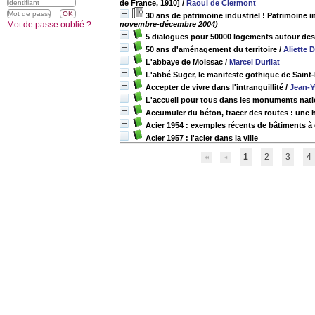
de France, 1910]
/
Raoul de Clermont
30 ans de patrimoine industriel ! Patrimoine ind
Mot de passe oublié ?
novembre-décembre 2004)
5 dialogues pour 50000 logements autour des 
50 ans d'aménagement du territoire
/
Aliette 
L'abbaye de Moissac
/
Marcel Durliat
L'abbé Suger, le manifeste gothique de Saint-
Accepter de vivre dans l'intranquillité
/
Jean-Y
L'accueil pour tous dans les monuments nat
Accumuler du béton, tracer des routes : une 
Acier 1954 : exemples récents de bâtiments à 
Acier 1957 : l'acier dans la ville
1
2
3
4