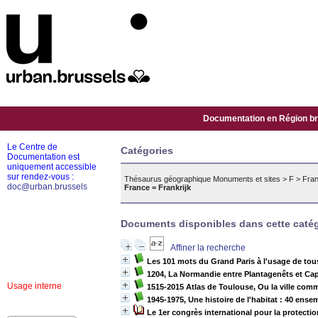
Documentation en Région bru
Le Centre de
Catégories
Documentation est
uniquement accessible
sur rendez-vous :
Thésaurus géographique Monuments et sites
>
F
>
Fran
doc@urban.brussels
France = Frankrijk
Documents disponibles dans cette catég
Affiner la recherche
Les 101 mots du Grand Paris à l'usage de tou
1204, La Normandie entre Plantagenêts et Ca
Usage interne
1515-2015 Atlas de Toulouse, Ou la ville co
1945-1975, Une histoire de l'habitat : 40 ens
Le 1er congrès international pour la protecti