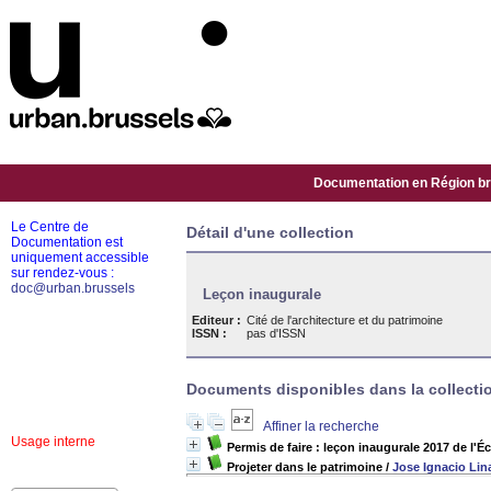
Documentation en Région bru
Le Centre de
Détail d'une collection
Documentation est
uniquement accessible
sur rendez-vous :
doc@urban.brussels
Leçon inaugurale
Editeur :
Cité de l'architecture et du patrimoine
ISSN :
pas d'ISSN
Documents disponibles dans la collectio
Affiner la recherche
Usage interne
Permis de faire : leçon inaugurale 2017 de l'Éc
Projeter dans le patrimoine
/
Jose Ignacio Lin