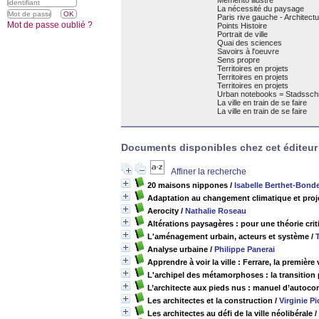
Mémento illustré
La nécessité du paysage
Paris rive gauche - Architect
Mot de passe oublié ?
Points Histoire
Portrait de ville
Quai des sciences
Savoirs à l'oeuvre
Sens propre
Territoires en projets
Territoires en projets
Territoires en projets
Urban notebooks = Stadsschri
La ville en train de se faire
La ville en train de se faire
Documents disponibles chez cet éditeur
Affiner la recherche
20 maisons nippones
/
Isabelle Berthet-Bond
Adaptation au changement climatique et proj
Aerocity
/
Nathalie Roseau
Altérations paysagères : pour une théorie crit
L'aménagement urbain, acteurs et système
/
Analyse urbaine
/
Philippe Panerai
Apprendre à voir la ville : Ferrare, la premièr
L'archipel des métamorphoses : la transition 
L’architecte aux pieds nus : manuel d’autoco
Les architectes et la construction
/
Virginie P
Les architectes au défi de la ville néolibérale
/