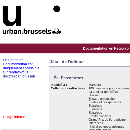
Documentation en Région bru
Le Centre de
Détail de l'éditeur
Documentation est
uniquement accessible
sur rendez-vous :
doc@urban.brussels
Éd. Parenthèses
localisé à :
Marseille
Collections rattachées :
100 questions pour comprendr
La couleur des idées
Dossier
Espace en société
Études et perspectives
Eupalinos
Eupalinos
Eupalinos
Fronts pionniers
Usage interne
Grand Prix de l'Urbanisme
Interstices
Itinéraires géographiques