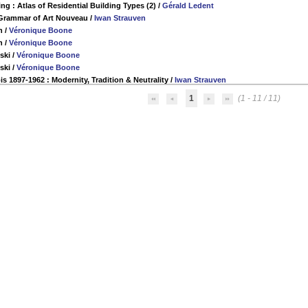
ng : Atlas of Residential Building Types (2)
/
Gérald Ledent
 Grammar of Art Nouveau
/
Iwan Strauven
n
/
Véronique Boone
n
/
Véronique Boone
ski
/
Véronique Boone
ski
/
Véronique Boone
s 1897-1962 : Modernity, Tradition & Neutrality
/
Iwan Strauven
1
(1 - 11 / 11)