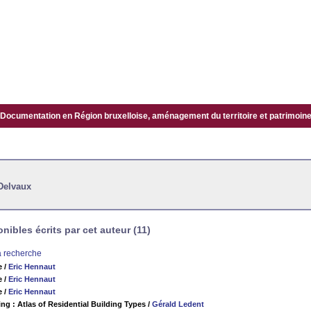
Documentation en Région bruxelloise, aménagement du territoire et patrimoine.
Delvaux
ibles écrits par cet auteur (11)
la recherche
e
/
Eric Hennaut
e
/
Eric Hennaut
e
/
Eric Hennaut
ng : Atlas of Residential Building Types
/
Gérald Ledent