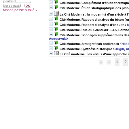
Cité Moderne. Complément d'étude thermique 
Cité Moderne. Étude stratigraphique des plan
Mot de passe oublié ?
La Cité Moderne : la modernité d’un siècle à l
Cité Moderne. Rapport d'analyse du béton (ru
Cité Moderne. Rapport d'analyse d'enduits
/
M
Cité Moderne. Rue du Grand-Air 1-3-5, Berch
Cité Moderne. Sondages supplémentaires des 
Augustyniak
Cité Moderne. Stratigrafisch onderzoek
/
Hild
Cité Moderne. Synthèse historique
/
Origin, A
La Cité moderne : les vertus d'une approche 
1
2