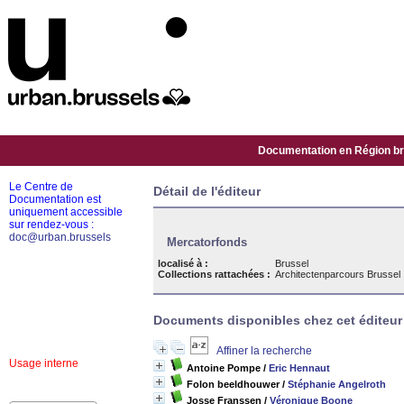
Documentation en Région bru
Le Centre de
Détail de l'éditeur
Documentation est
uniquement accessible
sur rendez-vous :
doc@urban.brussels
Mercatorfonds
localisé à :
Brussel
Collections rattachées :
Architectenparcours Brussel
Documents disponibles chez cet éditeur 
Affiner la recherche
Usage interne
Antoine Pompe
/
Eric Hennaut
Folon beeldhouwer
/
Stéphanie Angelroth
Josse Franssen
/
Véronique Boone