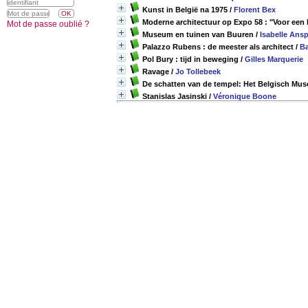
Kunst in België na 1975
/
Florent Bex
Moderne architectuur op Expo 58 : "Voor een
Mot de passe oublié ?
Museum en tuinen van Buuren
/
Isabelle Ans
Palazzo Rubens : de meester als architect
/
B
Pol Bury : tijd in beweging
/
Gilles Marquerie
Ravage
/
Jo Tollebeek
De schatten van de tempel: Het Belgisch Muse
Stanislas Jasinski
/
Véronique Boone