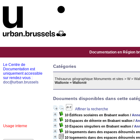
Documentation en Région bru
Le Centre de
Catégories
Documentation est
uniquement accessible
sur rendez-vous :
Thésaurus géographique Monuments et sites
>
W
>
Wal
doc@urban.brussels
Wallonie = Wallonië
Documents disponibles dans cette catég
Affiner la recherche
10 Édifices scolaires en Brabant wallon
/
Ann
10 Espaces de détente en Brabant wallon
/
An
Usage interne
10 Espaces singuliers en Brabant wallon
/
An
10 logements dans des espaces détournés en
10 logements dans des espaces détournés en