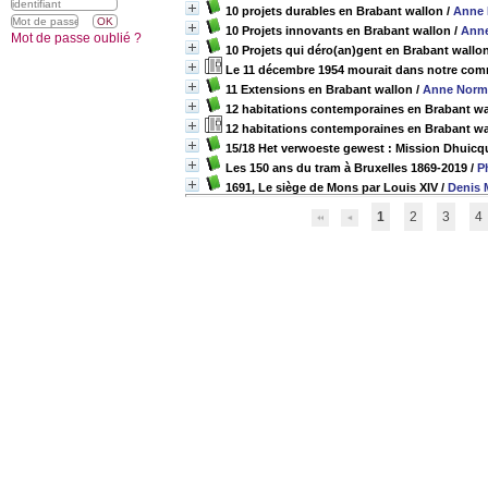
10 projets durables en Brabant wallon
/
Anne
10 Projets innovants en Brabant wallon
/
Ann
Mot de passe oublié ?
10 Projets qui déro(an)gent en Brabant wallo
Le 11 décembre 1954 mourait dans notre comm
11 Extensions en Brabant wallon
/
Anne Norm
12 habitations contemporaines en Brabant wa
12 habitations contemporaines en Brabant wa
15/18 Het verwoeste gewest : Mission Dhuicq
Les 150 ans du tram à Bruxelles 1869-2019
/
P
1691, Le siège de Mons par Louis XIV
/
Denis 
1
2
3
4