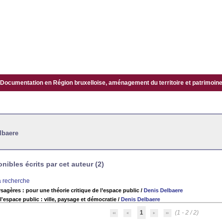
Documentation en Région bruxelloise, aménagement du territoire et patrimoine.
lbaere
ibles écrits par cet auteur (2)
la recherche
sagères : pour une théorie critique de l’espace public
/
Denis Delbaere
l'espace public : ville, paysage et démocratie
/
Denis Delbaere
1
(1 - 2 / 2)