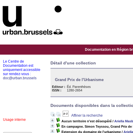
Documentation en Région bru
Le Centre de
Détail d'une collection
Documentation est
uniquement accessible
sur rendez-vous :
doc@urban.brussels
Grand Prix de l'Urbanisme
Editeur :
Éd. Parenthèses
ISSN :
1280-2654
Documents disponibles dans la collectio
Affiner la recherche
Usage interne
Aucun territoire n'est désespéré
/
Ariella Mas
En campagne. Simon Teyssou, Grand Prix de 
Extension du domaine de l'urbanisme
/
Ariel