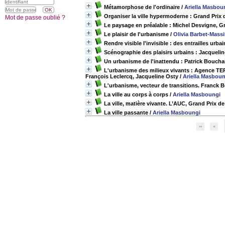
Métamorphose de l'ordinaire
/
Ariella Masbou
Organiser la ville hypermoderne : Grand Prix 
Mot de passe oublié ?
Le paysage en préalable : Michel Desvigne, Gr
Le plaisir de l'urbanisme
/
Olivia Barbet-Mass
Rendre visible l'invisible : des entrailles urb
Scénographie des plaisirs urbains : Jacquelin
Un urbanisme de l'inattendu : Patrick Boucha
L'urbanisme des milieux vivants : Agence TER 
François Leclercq, Jacqueline Osty
/
Ariella Masboun
L'urbanisme, vecteur de transitions. Franck B
La ville au corps à corps
/
Ariella Masboungi
La ville, matière vivante. L’AUC, Grand Prix d
La ville passante
/
Ariella Masboungi