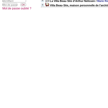
La Villa Beau-Site d'Arthur Nelissen
/
Marie Re
Villa Beau-Site, maison personnelle de l'archi
Mot de passe oublié ?