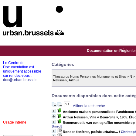
Documentation en Région bru
Le Centre de
Catégories
Documentation est
uniquement accessible
sur rendez-vous :
Thésaurus Noms Personnes Monuments et Sites
>
N
>
doc@urban.brussels
Nelissen, Arthur
Documents disponibles dans cette catég
Affiner la recherche
Ancienne maison personnelle de l'architecte 
Arthur Nelissen, Villa « Beau-Site », 1905. Ét
Usage interne
Reconstructie van een sgraffito ensemble op 
Smedt
Rondes fenêtres, poésie urbaine…
/
Christop