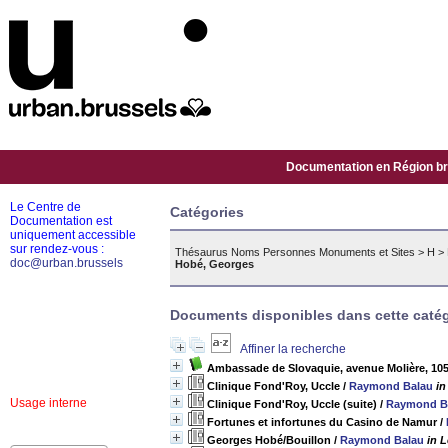
Documentation en Région bru
Le Centre de
Catégories
Documentation est
uniquement accessible
sur rendez-vous :
Thésaurus Noms Personnes Monuments et Sites
>
H
>
doc@urban.brussels
Hobé, Georges
Documents disponibles dans cette catég
Affiner la recherche
Ambassade de Slovaquie, avenue Molière, 1050
Clinique Fond'Roy, Uccle
/
Raymond Balau
in
Usage interne
Clinique Fond'Roy, Uccle (suite)
/
Raymond B
Fortunes et infortunes du Casino de Namur
/
Georges Hobé/Bouillon
/
Raymond Balau
in 