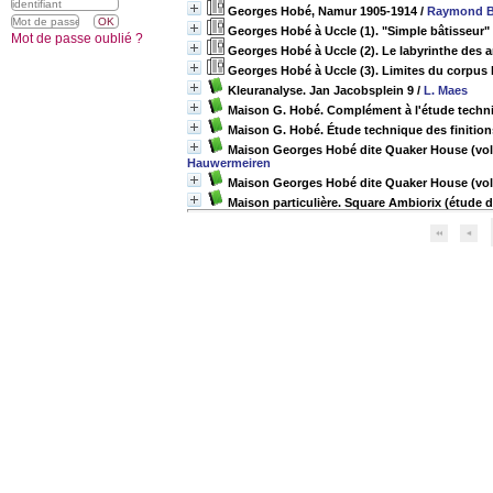
Georges Hobé, Namur 1905-1914
/
Raymond B
Georges Hobé à Uccle (1). "Simple bâtisseur" 
Mot de passe oublié ?
Georges Hobé à Uccle (2). Le labyrinthe des a
Georges Hobé à Uccle (3). Limites du corpus bâ
Kleuranalyse. Jan Jacobsplein 9
/
L. Maes
Maison G. Hobé. Complément à l'étude techniq
Maison G. Hobé. Étude technique des finition
Maison Georges Hobé dite Quaker House (vol.1
Hauwermeiren
Maison Georges Hobé dite Quaker House (vol.
Maison particulière. Square Ambiorix (étude d