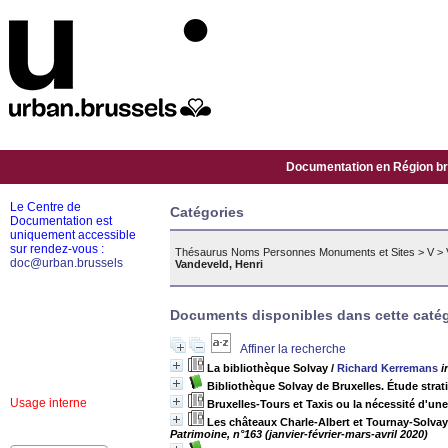
Documentation en Région bru
Le Centre de
Catégories
Documentation est
uniquement accessible
sur rendez-vous :
Thésaurus Noms Personnes Monuments et Sites
>
V
>
doc@urban.brussels
Vandeveld, Henri
Documents disponibles dans cette catég
Affiner la recherche
La bibliothèque Solvay
/
Richard Kerremans
i
Bibliothèque Solvay de Bruxelles. Étude stra
Usage interne
Bruxelles-Tours et Taxis ou la nécessité d'u
Les châteaux Charle-Albert et Tournay-Solvay 
Patrimoine, n°163 (janvier-février-mars-avril 2020)