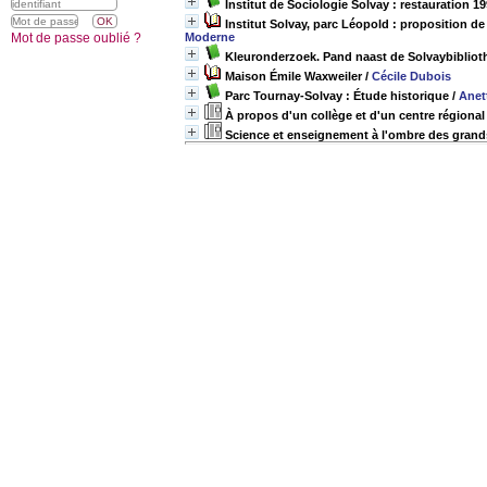
Institut de Sociologie Solvay : restauration 19
Institut Solvay, parc Léopold : proposition 
Mot de passe oublié ?
Moderne
Kleuronderzoek. Pand naast de Solvaybibliot
Maison Émile Waxweiler
/
Cécile Dubois
Parc Tournay-Solvay : Étude historique
/
Anet
À propos d'un collège et d'un centre régional d
Science et enseignement à l'ombre des grand