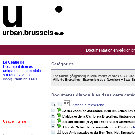
Documentation en Région bru
Le Centre de
Catégories
Documentation est
uniquement accessible
sur rendez-vous :
Thésaurus géographique Monuments et sites
>
B
>
Vill
doc@urban.brussels
Ville de Bruxelles - Extension sud (Louise) = Stad B
Documents disponibles dans cette catég
Affiner la recherche
22 rue Jacques Jordaens, 1000 Bruxelles. Étu
L'abbaye de la Cambre à Bruxelles. Historique
Usage interne
Album officiel (n°2) de l'Exposition Universel
Alice de Schaerbeek, moniale de la Cambre
/
I
Les Ambassadeurs du Bon Ton. Het Brusselse