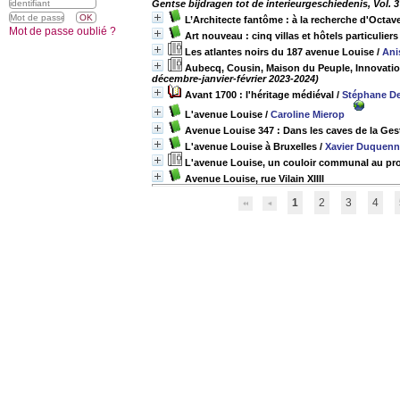
Gentse bijdragen tot de interieurgeschiedenis, Vol. 3
L’Architecte fantôme : à la recherche d'Octa
Mot de passe oublié ?
Art nouveau : cinq villas et hôtels particuliers
Les atlantes noirs du 187 avenue Louise
/
Ani
Aubecq, Cousin, Maison du Peuple, Innovatio
décembre-janvier-février 2023-2024)
Avant 1700 : l'héritage médiéval
/
Stéphane D
L'avenue Louise
/
Caroline Mierop
Avenue Louise 347 : Dans les caves de la Ges
L'avenue Louise à Bruxelles
/
Xavier Duquenn
L'avenue Louise, un couloir communal au prof
Avenue Louise, rue Vilain XIIII
1
2
3
4