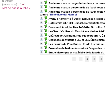
Ancienne maison de garde-barrière, chaussée 
Ancienne maison personnelle de l'architecte 
Mot de passe oublié ?
Ancienne maison personnelle de l'architecte V
toiture
/
Bénédicte del Marmol
Avenue Hamoir 43 à Uccle. Esquisse historiqu
Boterstraat 33, 1000 Brussel. Referentietoest
Boulevard Adolphe Max 142-144a, Bruxelles. Ét
Le Char d'Or. Rue du Marché aux Herbes 89-91,
Château de Jolymont. Rue Middelbourg 70 à Bo
Chaussée de Waterloo 250 et 252. Étude histor
Les écuries du Parc Duden. Étude historique, 
Ensemble de bâtiments situés à l'angle des rue
Étude historique et matérielle de la façade d
1
2
3