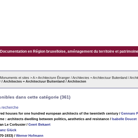
Documentation en Région bruxelloise, aménagement du territoire et patrimoine.
Monuments et sites
>
A
>
Architecture Étranger / Architectes = Architectuur Buitenland / Archi
 / Architectes = Architectuur Buitenland / Architecten
ibles dans cette catégorie (361)
la recherche
ed houses for one hundred european architects of the twentieth century
/
Gennaro P
me : architects dwelling between politics, aesthetics and resistance
/
Isabelle Doucet
van Le Corbusier
/
Geert Bekaert
ranz Glück
70-1933)
/
Werner Hofmann