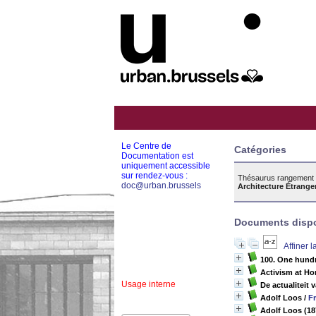
Le Centre de
Catégories
Documentation est
uniquement accessible
sur rendez-vous :
Thésaurus rangement 
doc@urban.brussels
Architecture Étranger
Documents dispon
Affiner 
100. One hundr
Activism at Ho
Usage interne
De actualiteit 
Adolf Loos
/
F
Adolf Loos (18