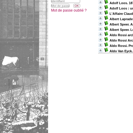
Adolf Loos. 18
Adolf Loos : un
Mot de passe oublié ?
L'Affaire Clau
Albert Laprade 
Albert Speer. 
Albert Speer. L
Aldo Rossi arc
Aldo Rossi Arc
Aldo Rossi. Pr
Aldo Van Eyck. 