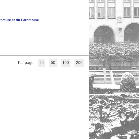
itecture et du Patrimoine
Par page :
25
50
100
200