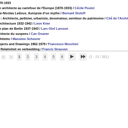
70-1933
 architecte au carrefour de l'Europe (1870-1933)
/
Cécile Poulot
de-Nicolas Ledoux. Autopsie d'un mythe
/
Bernard Stoloff
: Architecte, jardinier, urbaniste, dessinateur, serviteur du patrimoine
/
Cité de l'Arch
Architecture 1932-1942
/
Leon Krier
e plan de Berlin 1937-1943
/
Lars Olof Larsson
hitecte du suspens
/
Can Onaner
hitetto
/
Massimo Scheurer
ojects and Drawings 1962-1979
/
Francesco Moschini
Relativiteit en verbeelding
/
Francis Strauven
1
2
3
4
5
6
(1 - 15 / 361)