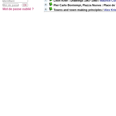
Leon Krier : Drawings 1967-1980
/
Maurice Cul
Pier Carlo Bontempi, Piazza Nuova : Place de 
Mot de passe oublié ?
Towns and town-making principles
/
Alex Kri