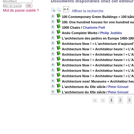
Documents disponibles chez cet éditeur 
Mot de passe oublié ?
Affiner la recherche
100 Contemporary Green Buildings = 100 bât
100. One hundred houses for one hundred eur
1000 Chairs
/
Charlotte Fiell
Ando Complete Works
/
Philip Jodidio
L'architecture des jardins en Europe 1450-1800
Architecture Now ! = L'architecture d'aujourd'
Architecture Now ! = Architektur heute ! = L'Ar
Architecture Now ! = Architektur heute ! = L'Ar
Architecture Now ! = Architektur heute ! = L'Ar
Architecture Now ! = Architektur heute ! = L'Ar
Architecture Now ! = Architektur heute ! = L'Ar
Architecture Now ! = Architektur heute ! = L'Ar
Architecture now! Museums = Architektur heu
L'architecture du XXe siècle
/
Peter Gössel
L'architecture du XXe siècle
/
Peter Gössel
1
2
3