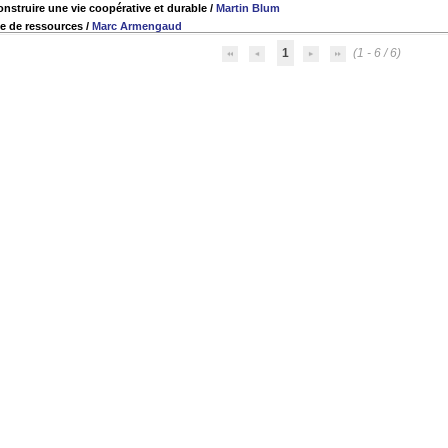
onstruire une vie coopérative et durable
/
Martin Blum
ice de ressources
/
Marc Armengaud
1
(1 - 6 / 6)