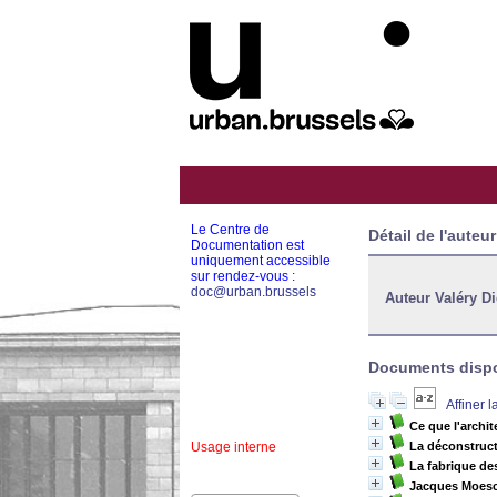
Le Centre de
Détail de l'auteur
Documentation est
uniquement accessible
sur rendez-vous :
doc@urban.brussels
Auteur Valéry D
Documents dispon
Affiner 
Ce que l'archite
Usage interne
La déconstructi
La fabrique de
Jacques Moesc