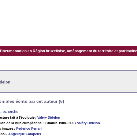
Documentation en Région bruxelloise, aménagement du territoire et patrimoine.
idelon
ibles écrits par cet auteur (6)
la recherche
cture fait à l'écologie
/
Valéry Didelon
on de la ville européenne : Euralille 1988-1995
/
Valéry Didelon
s images
/
Federico Ferrari
hal
/
Angelique Campens