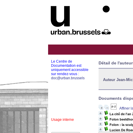
Le Centre de
Détail de l'auteur
Documentation est
uniquement accessible
sur rendez-vous :
doc@urban.brussels
Auteur Jean-Mic
Documents dispon
Affiner 
La cité de l'an
Usage interne
Folon beeldho
Folon : la scul
Lucien De Roe