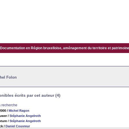
Documentation en Région bruxelloise, aménagement du territoire et patrimoine.
hel Folon
ibles écrits par cet auteur (4)
la recherche
 2000
/
Michel Ragon
uwer
/
Stéphanie Angelroth
pture
/
Stéphanie Angelroth
ck
/
Daniel Couvreur