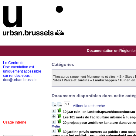
Documentation en Région bru
Le Centre de
Catégories
Documentation est
uniquement accessible
sur rendez-vous :
Thésaurus rangement Monuments et sites
>
S
>
Sites /
doc@urban.brussels
Sites / Parcs et Jardins = Landschappen / Tuinen en
Documents disponibles dans cette catég
Affiner la recherche
10 jaar tuin- en landschapsarchitectenbureau 
Les 101 mots de l'agriculture urbaine à l'usag
Usage interne
20 projets pour améliorer la nature dans vot
Melin
30 jardins privés ouverts au public : une occ
open voor het publiek : een uniek gelegenheid om d