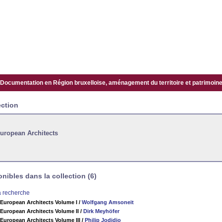
Documentation en Région bruxelloise, aménagement du territoire et patrimoine.
ection
uropean Architects
ibles dans la collection (6)
la recherche
European Architects Volume I
/
Wolfgang Amsoneit
European Architects Volume II
/
Dirk Meyhöfer
uropean Architects Volume III
/
Philip Jodidio