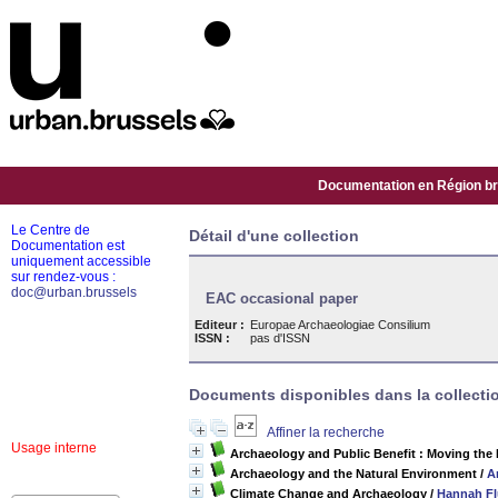
Documentation en Région bru
Le Centre de
Détail d'une collection
Documentation est
uniquement accessible
sur rendez-vous :
doc@urban.brussels
EAC occasional paper
Editeur :
Europae Archaeologiae Consilium
ISSN :
pas d'ISSN
Documents disponibles dans la collectio
Affiner la recherche
Usage interne
Archaeology and Public Benefit : Moving the
Archaeology and the Natural Environment
/
A
Climate Change and Archaeology
/
Hannah Fl