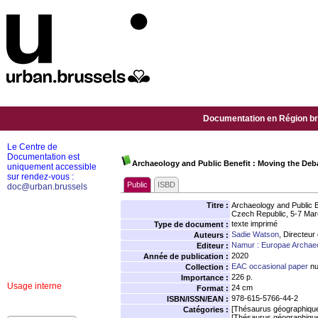
Documentation en Région bru
Le Centre de
Documentation est
Archaeology and Public Benefit : Moving the Deb
uniquement accessible
sur rendez-vous :
Public
ISBD
doc@urban.brussels
Titre :
Archaeology and Public B
Czech Republic, 5-7 Ma
texte imprimé
Type de document :
Sadie Watson
, Directeur
Auteurs :
Namur : Europae Archaeo
Editeur :
2020
Année de publication :
EAC occasional paper
nu
Collection :
226 p.
Importance :
Usage interne
24 cm
Format :
978-615-5766-44-2
ISBN/ISSN/EAN :
[Thésaurus géographiqu
Catégories :
[Thésaurus géographiqu