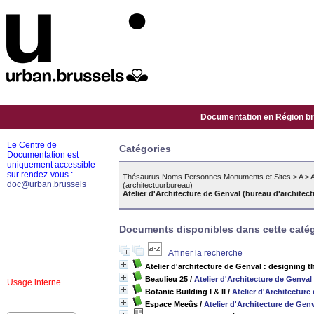
Documentation en Région bru
Le Centre de
Catégories
Documentation est
uniquement accessible
sur rendez-vous :
Thésaurus Noms Personnes Monuments et Sites
>
A
>
A
doc@urban.brussels
(architectuurbureau)
Atelier d'Architecture de Genval (bureau d'architect
Documents disponibles dans cette catég
Affiner la recherche
Atelier d'architecture de Genval : designing t
Beaulieu 25
/
Atelier d'Architecture de Genval
Usage interne
Botanic Building I & II
/
Atelier d'Architecture
Espace Meeûs
/
Atelier d'Architecture de Gen