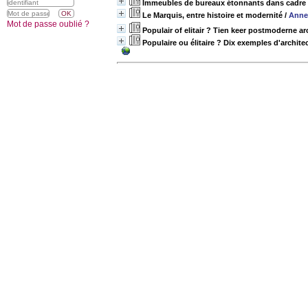
Immeubles de bureaux étonnants dans cadre
Le Marquis, entre histoire et modernité
/
Anne
Mot de passe oublié ?
Populair of elitair ? Tien keer postmoderne ar
Populaire ou élitaire ? Dix exemples d'archit