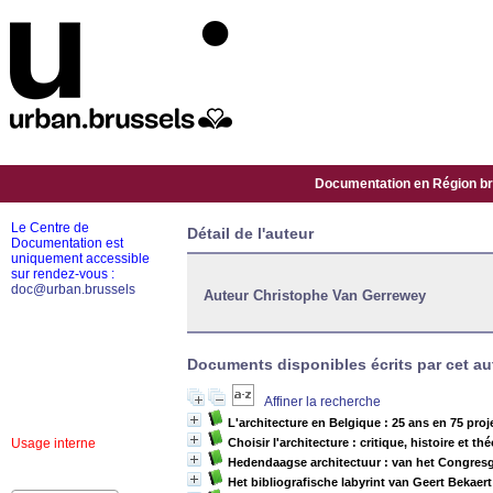
Documentation en Région bru
Le Centre de
Détail de l'auteur
Documentation est
uniquement accessible
sur rendez-vous :
doc@urban.brussels
Auteur Christophe Van Gerrewey
Documents disponibles écrits par cet au
Affiner la recherche
L'architecture en Belgique : 25 ans en 75 proj
Usage interne
Choisir l'architecture : critique, histoire et th
Hedendaagse architectuur : van het Congresg
Het bibliografische labyrint van Geert Bekaert