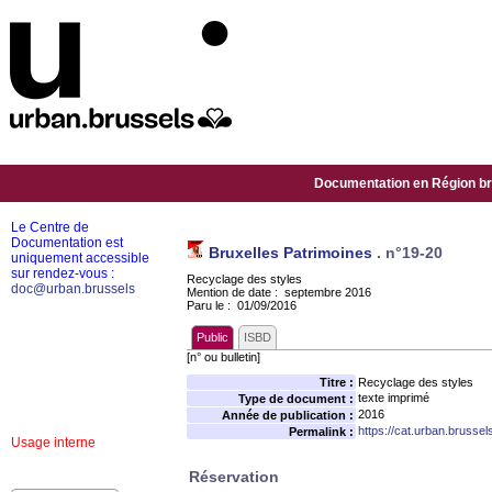
Documentation en Région bru
Le Centre de
Documentation est
Bruxelles Patrimoines
.
n°19-20
uniquement accessible
sur rendez-vous :
Recyclage des styles
doc@urban.brussels
Mention de date : septembre 2016
Paru le : 01/09/2016
Public
ISBD
[n° ou bulletin]
Titre :
Recyclage des styles
texte imprimé
Type de document :
2016
Année de publication :
https://cat.urban.brusse
Permalink :
Usage interne
Réservation