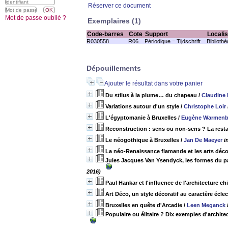
Réserver ce document
Mot de passe oublié ?
Exemplaires (1)
Code-barres
Cote
Support
Localis
R030558
R06
Périodique = Tijdschrift
Biblioth
Dépouillements
Ajouter le résultat dans votre panier
Du stilus à la plume… du chapeau
/
Claudine
Variations autour d'un style
/
Christophe Loir
L'égyptomanie à Bruxelles
/
Eugène Warmenb
Reconstruction : sens ou non-sens ? La res
Le néogothique à Bruxelles
/
Jan De Maeyer
i
La néo-Renaissance flamande et les arts déco
Jules Jacques Van Ysendyck, les formes du pa
2016)
Paul Hankar et l'influence de l'architecture ch
Art Déco, un style décoratif au caractère écle
Bruxelles en quête d'Arcadie
/
Leen Meganck
Populaire ou élitaire ? Dix exemples d'archit