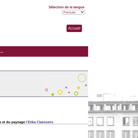
Sélection de la langue
Accueil
..
ns et du paysage
/
Erika Claessens