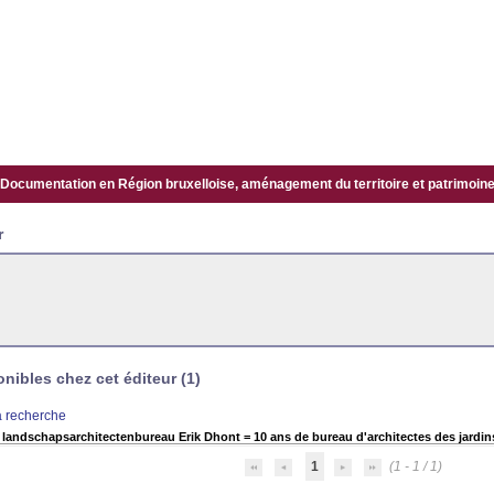
Documentation en Région bruxelloise, aménagement du territoire et patrimoine.
r
ibles chez cet éditeur (1)
la recherche
en landschapsarchitectenbureau Erik Dhont = 10 ans de bureau d'architectes des jardi
1
(1 - 1 / 1)