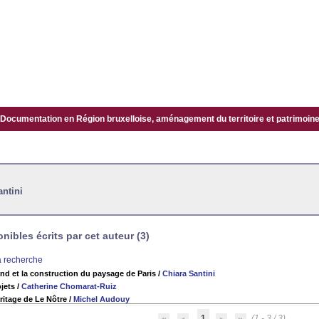
Documentation en Région bruxelloise, aménagement du territoire et patrimoine.
antini
ibles écrits par cet auteur (3)
la recherche
d et la construction du paysage de Paris
/
Chiara Santini
jets
/
Catherine Chomarat-Ruiz
ritage de Le Nôtre
/
Michel Audouy
1
(1 - 3 / 3)