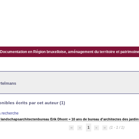
Documentation en Région bruxelloise, aménagement du territoire et patrimoine.
rtelmans
ibles écrits par cet auteur (1)
la recherche
en landschapsarchitectenbureau Erik Dhont = 10 ans de bureau d'architectes des jardi
1
(1 - 1 / 1)