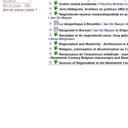
Gothic revival worldwide
/
Timothy Brittain-Ca
Joris Helleputte. Architect en politicus 1852-
Mot de passe oublié ?
Negentiende-eeuwse restauratiepraktijk en 
/
Jan De Maeyer
Le néogothique à Bruxelles
/
Jan De Maeyer
i
Neogotiek in Brussel
/
Jan De Maeyer
in Erfg
Neostijlen in de negentiende eeuw. Zorg ge
/
Anna Bergmans
Regionalism and Modernity : Architecture in
Religion, colonisation et décolonisation au 
Renaissance de l'enluminure médiévale : manus
: Nineteenth-Century Belgium manuscripts and Illum
Sources of Regionalism in the Nineteenth Cent