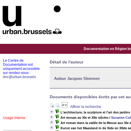
Documentation en Région bru
Le Centre de
Détail de l'auteur
Documentation est
uniquement accessible
sur rendez-vous :
doc@urban.brussels
Auteur Jacques Stiennon
Documents disponibles écrits par cet aut
Affiner la recherche
L'architecture, la sculpture et l'art des jardin
Usage interne
Art mosan au XIe et XIIe siècles
/
Suzanne Col
Art roman dans la vallée de la Meuse aux XIe et
Kunst van het Maasland in de Xide en XIIde 