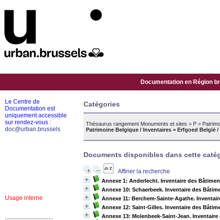
Documentation en Région bru
Le Centre de
Catégories
Documentation est
uniquement accessible
sur rendez-vous :
Thésaurus rangement Monuments et sites
>
P
>
Patrimo
doc@urban.brussels
Patrimoine Belgique / Inventaires = Erfgoed België /
Documents disponibles dans cette catég
Affiner la recherche
Annexe 1: Anderlecht. Inventaire des Bâtiment
Annexe 10: Schaerbeek. Inventaire des Bâtimen
Usage interne
Annexe 11: Berchem-Sainte-Agathe. Inventaire
Annexe 12: Saint-Gilles. Inventaire des Bâtime
Annexe 13: Molenbeek-Saint-Jean. Inventaire d