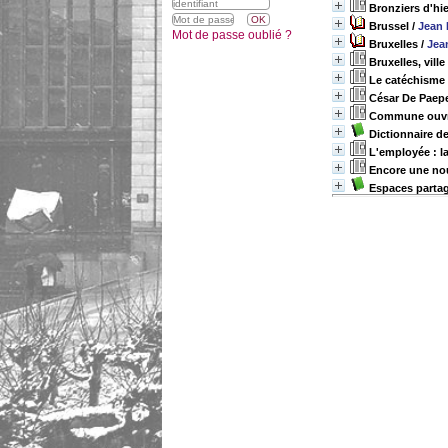
Bronziers d'hie
Brussel
/
Jean 
Mot de passe oublié ?
Bruxelles
/
Jea
Bruxelles, vill
Le catéchisme
César De Paepe
Commune ouvri
Dictionnaire d
L'employée : la
Encore une nou
Espaces partag