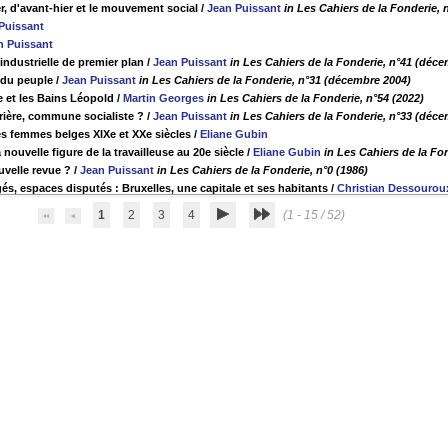
r, d'avant-hier et le mouvement social
/
Jean Puissant
in Les Cahiers de la Fonderie,
Puissant
n Puissant
e industrielle de premier plan
/
Jean Puissant
in Les Cahiers de la Fonderie, n°41 (déc
 du peuple
/
Jean Puissant
in Les Cahiers de la Fonderie, n°31 (décembre 2004)
 et les Bains Léopold
/
Martin Georges
in Les Cahiers de la Fonderie, n°54 (2022)
ère, commune socialiste ?
/
Jean Puissant
in Les Cahiers de la Fonderie, n°33 (déc
es femmes belges XIXe et XXe siècles
/
Eliane Gubin
 nouvelle figure de la travailleuse au 20e siècle
/
Eliane Gubin
in Les Cahiers de la Fo
velle revue ?
/
Jean Puissant
in Les Cahiers de la Fonderie, n°0 (1986)
és, espaces disputés : Bruxelles, une capitale et ses habitants
/
Christian Dessourou
1
2
3
4
(1 - 15 / 52)