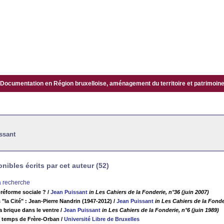
Documentation en Région bruxelloise, aménagement du territoire et patrimoine.
ssant
ibles écrits par cet auteur (52)
la recherche
-réforme sociale ?
/
Jean Puissant
in Les Cahiers de la Fonderie, n°36 (juin 2007)
"la Cité" : Jean-Pierre Nandrin (1947-2012)
/
Jean Puissant
in Les Cahiers de la Fond
a brique dans le ventre
/
Jean Puissant
in Les Cahiers de la Fonderie, n°6 (juin 1989)
u temps de Frère-Orban
/
Université Libre de Bruxelles