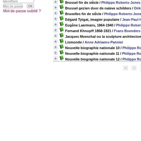
Brussel fin de siècle
/
Philippe Roberts-Jones
Brussel gezien door de naïeve schilders
/
Dirk
Mot de passe oublié ?
Bruxelles fin de siècle
/
Philippe Roberts-Jon
Edgard Tytgat, imagier populaire
/
Jean-Paul 
Eugène Laermans, 1864-1940
/
Philippe Rober
Fernand Khnopff 1858-1921
/
Frans Boenders
Jacques Moeschal ou la sculpture architecto
Lismonde
/
Anne Adriaens-Pannier
Nouvelle biographie nationale 10
/
Philippe R
Nouvelle biographie nationale 11
/
Philippe R
Nouvelle biographie nationale 12
/
Philippe R