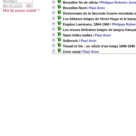
Bruxelles fin de siècle
/
Philippe Roberts-Jon
Bruxelles Nord
/
Paul Aron
Mot de passe oublié ?
Dictionnaire de la Seconde Guerre mondiale 
Les éditeurs belges de Victor Hugo et le banq
Eugène Laermans, 1864-1940
/
Philippe Rober
Les revues littéraires belges de langue frança
Saint-Gilles Ixelles
/
Paul Aron
Solbosch
/
Paul Aron
Travail et Vie : un siècle d'art belge 1848-1
Zone canal
/
Paul Aron