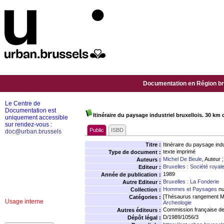
Documentation en Région bru
Le Centre de
Documentation est
Itinéraire du paysage industriel bruxellois. 30 km 
uniquement accessible
sur rendez-vous :
Public
ISBD
doc@urban.brussels
Titre :
Itinéraire du paysage ind
texte imprimé
Type de document :
Michel De Beule
, Auteur 
Auteurs :
Bruxelles : Société roya
Editeur :
1989
Année de publication :
Bruxelles : La Fonderie
Autre Editeur :
Hommes et Paysages
nu
Collection :
[Thésaurus rangement M
Catégories :
Usage interne
Archeologie
Commission française de 
Autres éditeurs :
D/1989/1056/3
Dépôt légal :