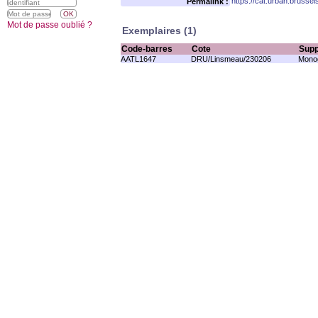
https://cat.urban.brusse
Permalink :
Mot de passe oublié ?
Exemplaires (1)
Code-barres
Cote
Supp
AATL1647
DRU/Linsmeau/230206
Monog