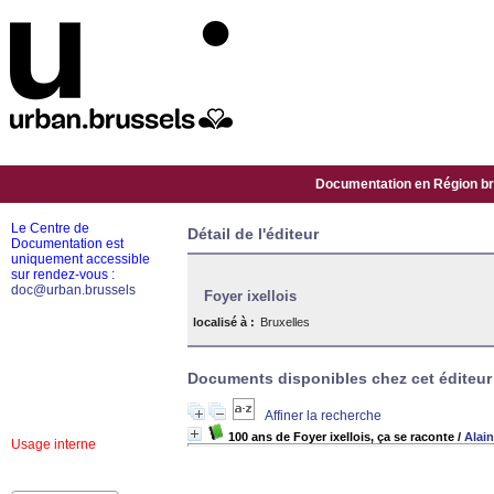
Documentation en Région bru
Le Centre de
Détail de l'éditeur
Documentation est
uniquement accessible
sur rendez-vous :
doc@urban.brussels
Foyer ixellois
localisé à :
Bruxelles
Documents disponibles chez cet éditeur 
Affiner la recherche
100 ans de Foyer ixellois, ça se raconte
/
Alai
Usage interne