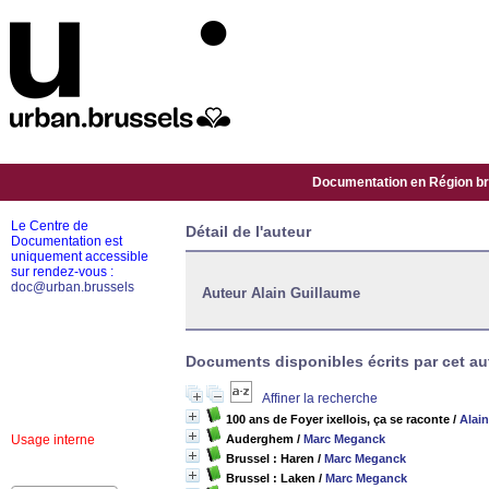
Documentation en Région bru
Le Centre de
Détail de l'auteur
Documentation est
uniquement accessible
sur rendez-vous :
doc@urban.brussels
Auteur Alain Guillaume
Documents disponibles écrits par cet au
Affiner la recherche
100 ans de Foyer ixellois, ça se raconte
/
Alai
Usage interne
Auderghem
/
Marc Meganck
Brussel : Haren
/
Marc Meganck
Brussel : Laken
/
Marc Meganck