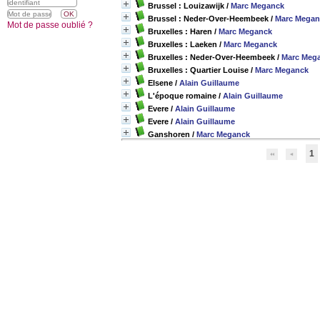
Brussel : Louizawijk
/
Marc Meganck
Brussel : Neder-Over-Heembeek
/
Marc Megan
Mot de passe oublié ?
Bruxelles : Haren
/
Marc Meganck
Bruxelles : Laeken
/
Marc Meganck
Bruxelles : Neder-Over-Heembeek
/
Marc Meg
Bruxelles : Quartier Louise
/
Marc Meganck
Elsene
/
Alain Guillaume
L'époque romaine
/
Alain Guillaume
Evere
/
Alain Guillaume
Evere
/
Alain Guillaume
Ganshoren
/
Marc Meganck
1