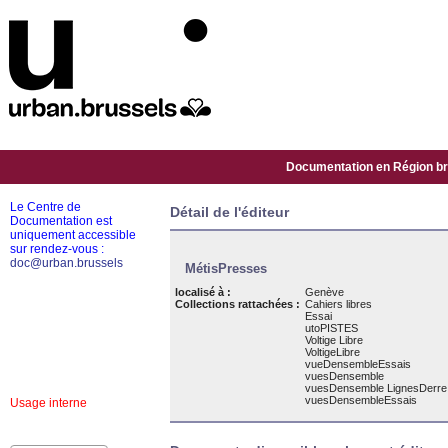
Documentation en Région bru
Le Centre de
Détail de l'éditeur
Documentation est
uniquement accessible
sur rendez-vous :
doc@urban.brussels
MétisPresses
localisé à :
Genève
Collections rattachées :
Cahiers libres
Essai
utoPISTES
Voltige Libre
VoltigeLibre
vueDensembleEssais
vuesDensemble
vuesDensemble LignesDerre
vuesDensembleEssais
Usage interne