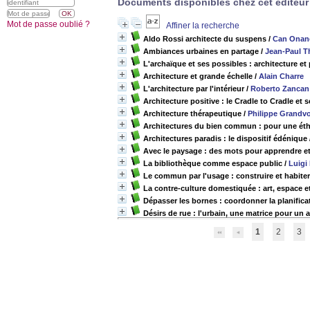
Documents disponibles chez cet éditeur 
Mot de passe oublié ?
Affiner la recherche
Aldo Rossi architecte du suspens
/
Can Onan
Ambiances urbaines en partage
/
Jean-Paul T
L'archaïque et ses possibles : architecture et
Architecture et grande échelle
/
Alain Charre
L'architecture par l'intérieur
/
Roberto Zancan
Architecture positive : le Cradle to Cradle et
Architecture thérapeutique
/
Philippe Grandv
Architectures du bien commun : pour une éth
Architectures paradis : le dispositif édénique
Avec le paysage : des mots pour apprendre e
La bibliothèque comme espace public
/
Luigi 
Le commun par l'usage : construire et habiter 
La contre-culture domestiquée : art, espace et 
Dépasser les bornes : coordonner la planific
Désirs de rue : l'urbain, une matrice pour un 
1
2
3