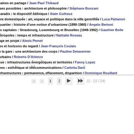
aines en partage
/
Jean-Paul Thibaud
ses possibles : architecture et philosophie
/
Stéphane Bonzani
aradis : le dispositif édénique
/
Alain Guiheux
re domestiquée : art, espace et politique dans la ville gentrifiée
/
Luca Pattaroni
quartier : histoire d'une notion d'urbanisme (1890-1960)
/
Angelo Bertoni
s capitales : Strasbourg, Luxembourg et Bruxelles (1949-1992)
/
Gauthier Bolle
tropoles : temps et infrastructure
/
Nathalie Roseau
ge en projet
/
Alexis Pernet
les et horizons du regard
/
Jean-François Coulais
 la gare : une architecture des corps
/
Pauline Detavernier
urbains
/
Roberto D'Arienzo
que : infrastructures énergétiques et territoires
/
Fanny Lopez
nes : esthétique et télécommunications
/
Carlotta Darò
infrastructures : permanence, effacement, disparition
/
Dominique Rouillard
1
2
(1 - 15 / 24)