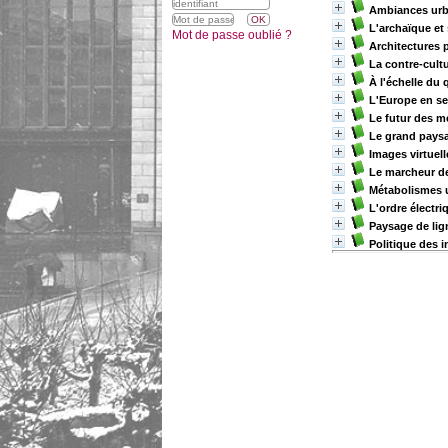
Ambiances urb
L'archaïque et 
Mot de passe oublié ?
Architectures p
La contre-cultu
À l'échelle du 
L'Europe en se
Le futur des mé
Le grand paysa
Images virtuel
Le marcheur de
Métabolismes 
L'ordre électri
Paysage de lig
Politique des 