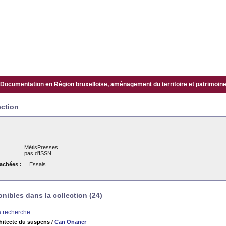
Documentation en Région bruxelloise, aménagement du territoire et patrimoine.
ection
MétisPresses
pas d'ISSN
tachées :
Essais
ibles dans la collection (24)
la recherche
hitecte du suspens
/
Can Onaner