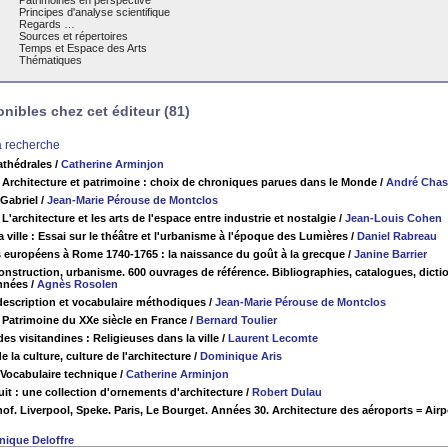
Patrimoines en perspective
Principes d'analyse scientifique
Regards …
Sources et répertoires
Temps et Espace des Arts
Thématiques
ibles chez cet éditeur (81)
la recherche
athédrales
/
Catherine Arminjon
 Architecture et patrimoine : choix de chroniques parues dans le Monde
/
André Chas
Gabriel
/
Jean-Marie Pérouse de Montclos
L'architecture et les arts de l'espace entre industrie et nostalgie
/
Jean-Louis Cohen
 ville : Essai sur le théâtre et l'urbanisme à l'époque des Lumières
/
Daniel Rabreau
s européens à Rome 1740-1765 : la naissance du goût à la grecque
/
Janine Barrier
construction, urbanisme. 600 ouvrages de référence. Bibliographies, catalogues, dicti
nnées
/
Agnès Rosolen
 description et vocabulaire méthodiques
/
Jean-Marie Pérouse de Montclos
t Patrimoine du XXe siècle en France
/
Bernard Toulier
des visitandines : Religieuses dans la ville
/
Laurent Lecomte
e la culture, culture de l'architecture
/
Dominique Aris
. Vocabulaire technique
/
Catherine Arminjon
uit : une collection d'ornements d'architecture
/
Robert Dulau
of. Liverpool, Speke. Paris, Le Bourget. Années 30. Architecture des aéroports = Airpo
nique Deloffre