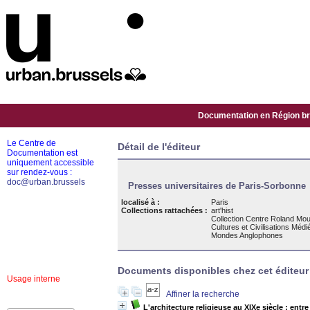
Documentation en Région bru
Le Centre de
Détail de l'éditeur
Documentation est
uniquement accessible
sur rendez-vous :
doc@urban.brussels
Presses universitaires de Paris-Sorbonne
localisé à :
Paris
Collections rattachées :
art'hist
Collection Centre Roland Mou
Cultures et Civilisations Médi
Mondes Anglophones
Documents disponibles chez cet éditeur 
Usage interne
Affiner la recherche
L'architecture religieuse au XIXe siècle : entr