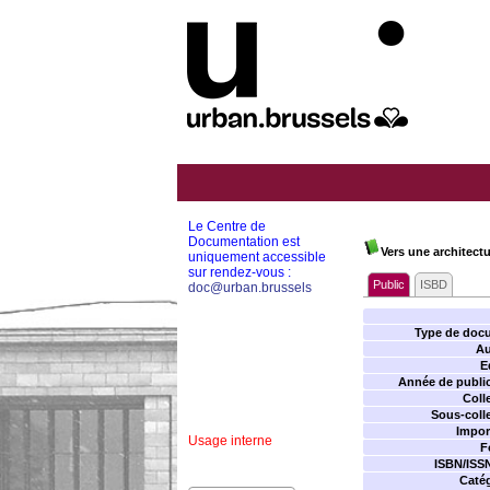
Le Centre de
Documentation est
Vers une architect
uniquement accessible
sur rendez-vous :
Public
ISBD
doc@urban.brussels
Type de doc
Au
E
Année de public
Coll
Sous-colle
Impor
Usage interne
F
ISBN/ISS
Catég