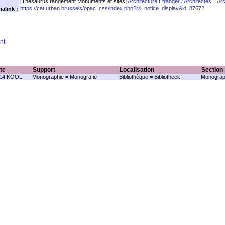
[Thésaurus rangement Monuments et sites]
Architecture Étranger / Architectes = Arc
https://cat.urban.brussels/opac_css/index.php?lvl=notice_display&id=87672
alink :
nt
te
Support
Localisation
Section
2.4 KOOL
Monographie = Monografie
Bibliothèque = Bibliotheek
Monograp