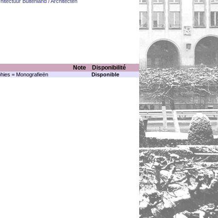
hitectuur Buitenland / Architecten
Note
Disponibilité
hies = Monografieën
Disponible