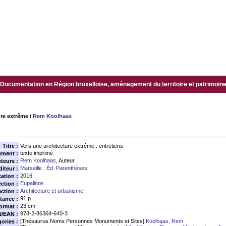
Documentation en Région bruxelloise, aménagement du territoire et patrimoine.
ure extrême
/
Rem Koolhaas
Titre :
Vers une architecture extrême : entretiens
texte imprimé
ument :
Rem Koolhaas
, Auteur
teurs :
Marseille : Éd. Parenthèses
diteur :
2016
ation :
Eupalinos
ection :
Architecture et urbanisme
ction :
91 p.
tance :
23 cm
ormat :
978-2-86364-640-3
N/EAN :
[Thésaurus Noms Personnes Monuments et Sites]
Koolhaas, Rem
ories :