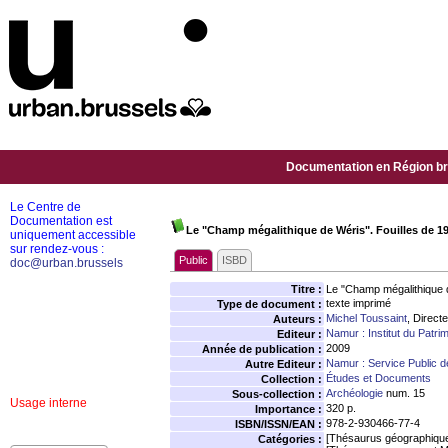
Documentation en Région bru
Le Centre de
Documentation est
Le "Champ mégalithique de Wéris". Fouilles de 19
uniquement accessible
sur rendez-vous :
Public
ISBD
doc@urban.brussels
Titre :
Le "Champ mégalithique d
texte imprimé
Type de document :
Michel Toussaint
, Direct
Auteurs :
Namur : Institut du Patri
Editeur :
2009
Année de publication :
Namur : Service Public 
Autre Editeur :
Études et Documents
Collection :
Archéologie
num. 15
Sous-collection :
Usage interne
320 p.
Importance :
978-2-930466-77-4
ISBN/ISSN/EAN :
[Thésaurus géographiqu
Catégories :