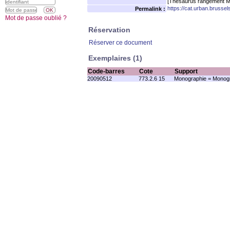
[Thésaurus rangement M
https://cat.urban.brusse
Permalink :
Mot de passe oublié ?
Réservation
Réserver ce document
Exemplaires (1)
Code-barres
Cote
Support
20090512
773.2.6 15
Monographie = Monogr