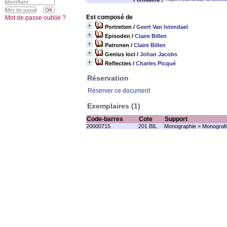
Est composé de
Mot de passe oublié ?
Portretten
/
Geert Van Istendael
Episoden
/
Claire Billen
Patronen
/
Claire Billen
Genius loci
/
Johan Jacobs
Reflecties
/
Charles Picqué
Réservation
Réserver ce document
Exemplaires (1)
Code-barres
Cote
Support
20000715
201 BIL
Monographie = Monografi