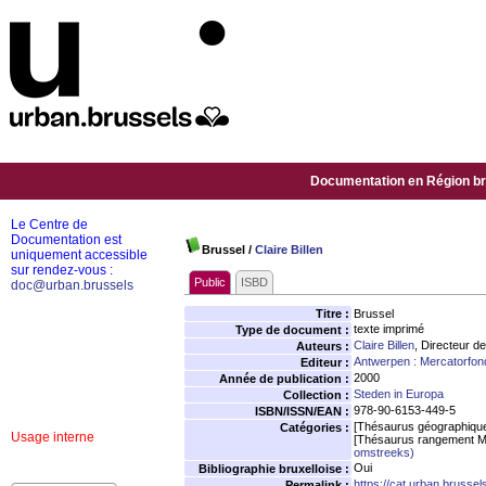
Documentation en Région bru
Le Centre de
Documentation est
Brussel
/
Claire Billen
uniquement accessible
sur rendez-vous :
Public
ISBD
doc@urban.brussels
Titre :
Brussel
texte imprimé
Type de document :
Claire Billen
, Directeur de
Auteurs :
Antwerpen : Mercatorfon
Editeur :
2000
Année de publication :
Steden in Europa
Collection :
978-90-6153-449-5
ISBN/ISSN/EAN :
[Thésaurus géographiqu
Catégories :
Usage interne
[Thésaurus rangement M
omstreeks)
Oui
Bibliographie bruxelloise :
https://cat.urban.brusse
Permalink :