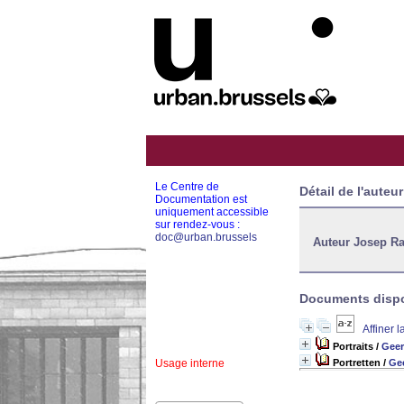
Le Centre de
Détail de l'auteur
Documentation est
uniquement accessible
sur rendez-vous :
doc@urban.brussels
Auteur Josep 
Documents dispon
Affiner 
Portraits
/
Geer
Usage interne
Portretten
/
Gee