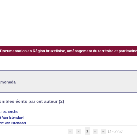
Documentation en Région bruxelloise, aménagement du territoire et patrimoine.
Ramoneda
ibles écrits par cet auteur (2)
la recherche
t Van Istendael
rt Van Istendael
1
(1 - 2 / 2)