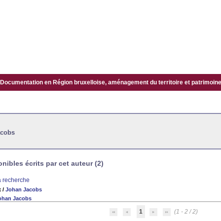
Documentation en Région bruxelloise, aménagement du territoire et patrimoine.
acobs
ibles écrits par cet auteur (2)
la recherche
x
/
Johan Jacobs
ohan Jacobs
1
(1 - 2 / 2)