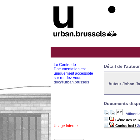
Le Centre de
Détail de l'auteur
Documentation est
uniquement accessible
sur rendez-vous :
doc@urban.brussels
Auteur Johan J
Documents dispon
Affiner 
Génie des lieu
Usage interne
Genius loci
/
J