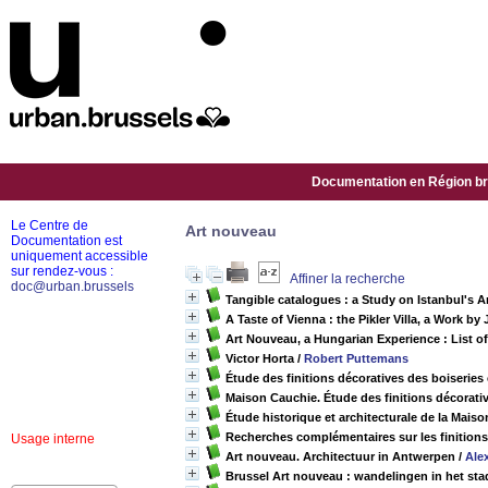
Documentation en Région bru
Le Centre de
Art nouveau
Documentation est
uniquement accessible
sur rendez-vous :
Affiner la recherche
doc@urban.brussels
Tangible catalogues : a Study on Istanbul's
A Taste of Vienna : the Pikler Villa, a Work b
Art Nouveau, a Hungarian Experience : List of
Victor Horta
/
Robert Puttemans
Étude des finitions décoratives des boiseries 
Maison Cauchie. Étude des finitions décorati
Étude historique et architecturale de la Mais
Recherches complémentaires sur les finitions 
Usage interne
Art nouveau. Architectuur in Antwerpen
/
Ale
Brussel Art nouveau : wandelingen in het st