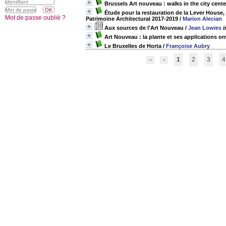
Brussels Art nouveau : walks in the city cente
Étude pour la restauration de la Lever House, 
Mot de passe oublié ?
Patrimoine Architectural 2017-2019
/
Marion Alecian
Aux sources de l'Art Nouveau
/
Jean Lowies
i
Art Nouveau : la plante et ses applications o
Le Bruxelles de Horta
/
Françoise Aubry
1
2
3
4